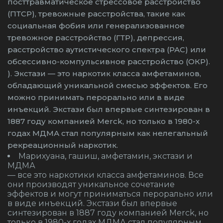
посттравматическое стрессовое расстройство
(ПТСР), тревожные расстройства, такие как
социальная фобия или генерализованное
тревожное расстройство (ГТР), депрессия,
расстройство аутистического спектра (РАС) или
обсессивно-компульсивное расстройство (ОКР).
). Экстази — это наркотик класса амфетаминов,
обладающий уникальной смесью эффектов. Его
можно принимать перорально или в виде
инъекций. Экстази был впервые синтезирован в
1887 году компанией Merck, но только в 1980-х
годах МДМА стал популярным как нелегальный
рекреационный наркотик.
Марихуана, гашиш, амфетамин, экстази и
МДМА
— все это наркотики класса амфетаминов. Все
они производят уникальное сочетание
эффектов и могут приниматься перорально или
в виде инъекций. Экстази был впервые
синтезирован в 1887 году компанией Merck, но
только в 1980-х годах МДМА стал популярным